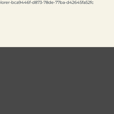
explorer-bca9446f-d873-78de-77ba-d42645fa52fc