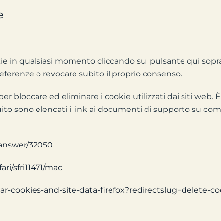
e
ie in qualsiasi momento cliccando sul pulsante qui sopra.
referenze o revocare subito il proprio consenso.
per bloccare ed eliminare i cookie utilizzati dai siti web.
ito sono elencati i link ai documenti di supporto su come
/answer/32050
ari/sfri11471/mac
lear-cookies-and-site-data-firefox?redirectslug=delete-c