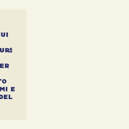
cui
ure
ver
to
mi e
del