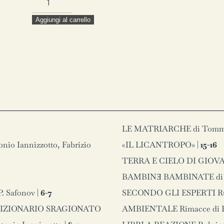
Numero
Aggiungi al carrello
9
quantità
LE MATRIARCHE di Tommas
o Iannizzotto, Fabrizio
«IL LICANTROPO» |
15-16
TERRA E CIELO DI GIOVANN
BAMBINƎ BAMBINATE di Sal
. Safonov |
6-7
SECONDO GLI ESPERTI Rub
| DIZIONARIO SRAGIONATO
AMBIENTALE Rimacce di F.M