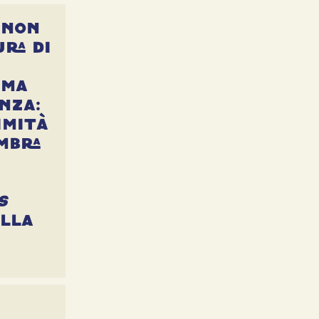
 non
ura di
 ma
enza:
imità
mbra
s
alla