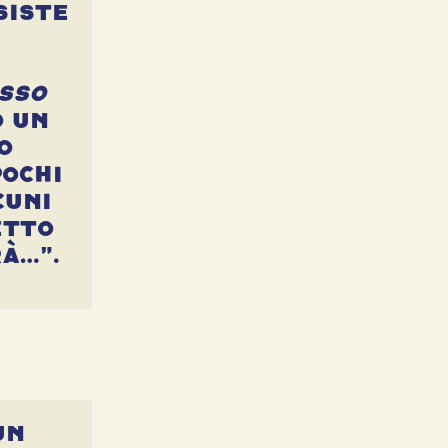
siste
esso
o un
o
pochi
cuni
etto
rà…”.
un