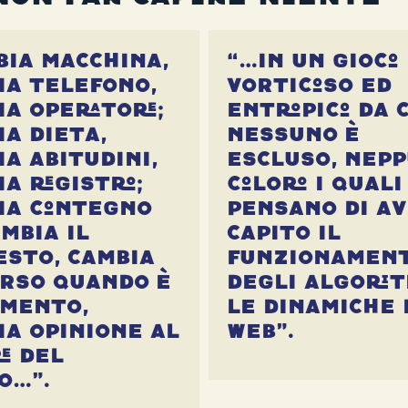
bia macchina,
“…in un gioco
ia telefono,
vorticoso ed
ia operatore;
entropico da 
ia dieta,
nessuno è
ia abitudini,
escluso, nepp
a registro;
coloro i quali
ia contegno
pensano di a
mbia il
capito il
esto, cambia
funzionamen
orso quando è
degli algorit
omento,
le dinamiche 
ia opinione al
web”.
e del
o…”.