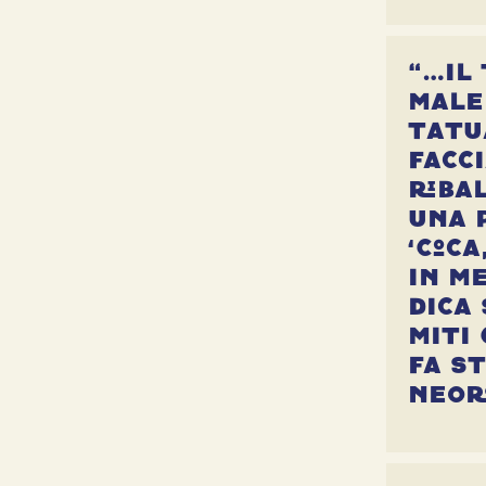
“…il
male
tatu
facc
riba
una 
‘coca
in m
dica 
miti 
fa s
neor