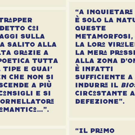
“A inquietare
 trapper
è solo la nat
detto coi
queste
aggi sulla
metamorfosi,
ia salito alla
la loro virul
lta grazie a
la mera pross
poetica tutta
alla zona d’o
, tipe e guai’
è infatti
en che non si
sufficiente a
scende a più
indurre il
bio
consigli e si
circostante 
tornellatore
defezione”.
omantico…”.
“Il primo