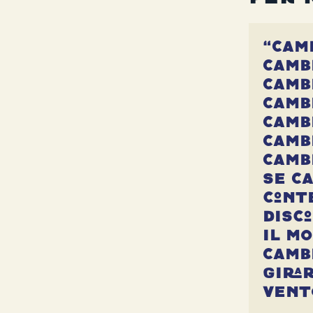
“Cam
camb
camb
camb
camb
cambi
camb
se ca
cont
disc
il m
camb
girar
vent