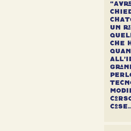
“Avr
chie
Chat
un r
quel
che 
quan
all’i
gran
perl
tecn
modi
cors
cose