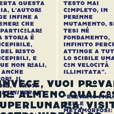
erta questa
testo mai
ia, l’autore
completo, in
ge infine a
perenne
enere che
mutamento, s
 particolare
tesi né
a storia è
fondamento,
cepibile,
infinito perc
 del resto
attinge a tu
cepibili, e
lo scibile um
ue non reali,
con velocità
 anche
illimitata”.
ore, il
 invece, vuoi prova
ore,
i vasti
 l’universo
”.
ire almeno qualco
“Eravamo figl
delle
Superlunaria, visi
metamorfosi: