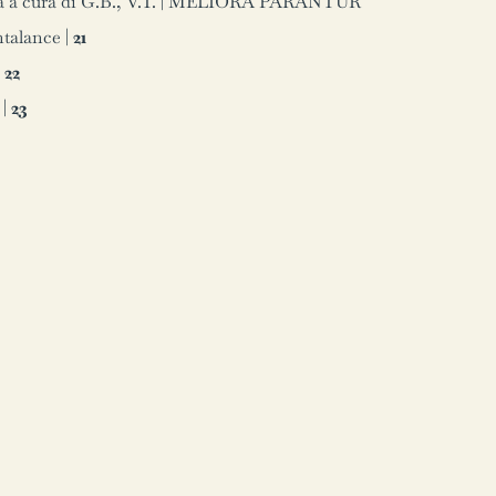
 a cura di G.B., V.T. | MELIORA PARANTUR
ntalance |
21
|
22
 |
23