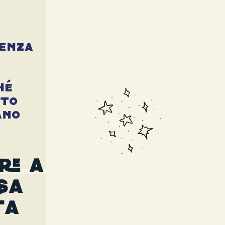
enza
hé
tto
ano
re a
sa
i
ta