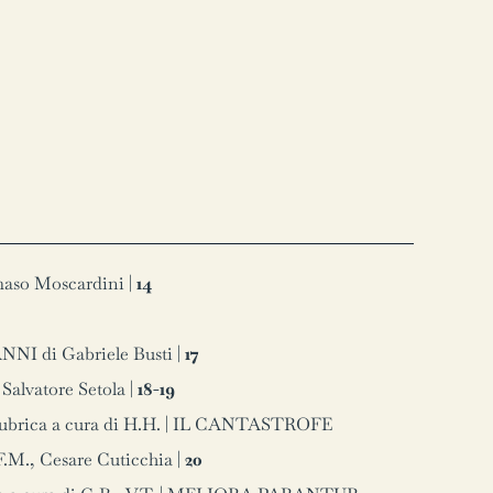
o Moscardini |
14
I di Gabriele Busti |
17
vatore Setola |
18-19
rica a cura di H.H. | IL CANTASTROFE
., Cesare Cuticchia |
20