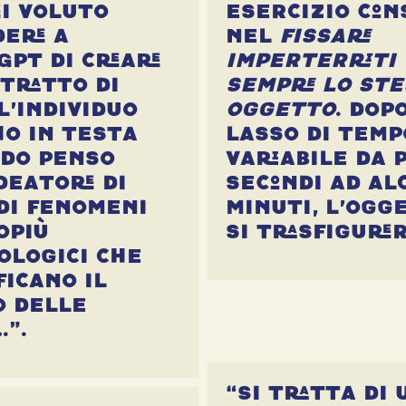
ei voluto
esercizio con
dere a
nel
fissare
GPT di creare
imperterriti
itratto di
sempre lo st
l’individuo
oggetto
. Dop
ho in testa
lasso di temp
do penso
variabile da 
deatore di
secondi ad al
di fenomeni
minuti, l’ogg
opiù
si trasfigure
ologici che
ficano il
o delle
…”.
“Si tratta di 