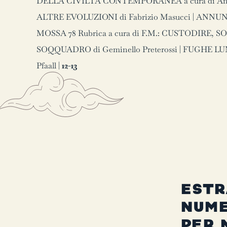
DELLA CIVILTÀ CONTEMPORANEA a cura di Anton
ALTRE EVOLUZIONI di Fabrizio Masucci | ANN
MOSSA 78 Rubrica a cura di F.M.: CUSTODIRE,
SOQQUADRO di Geminello Preterossi | FUGHE LUNA
Pfaall |
12-13
ESTR
NUM
PER 